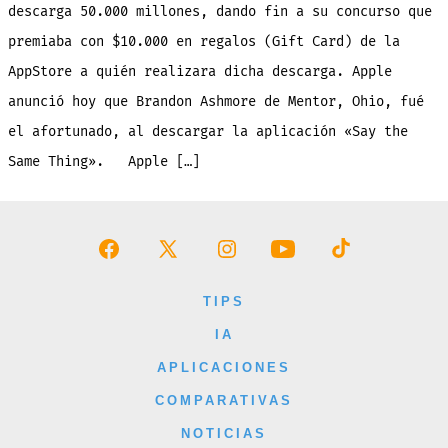
$1
descarga 50.000 millones, dando fin a su concurso que
en
re
premiaba con $10.000 en regalos (Gift Card) de la
de
la
Ap
AppStore a quién realizara dicha descarga. Apple
anunció hoy que Brandon Ashmore de Mentor, Ohio, fué
el afortunado, al descargar la aplicación «Say the
Same Thing». Apple […]
Abrir
Abrir
Abrir
Abrir
Abrir
Facebook
X
Instagram
YouTube
TikTok
TIPS
en
en
en
en
en
IA
una
una
una
una
una
APLICACIONES
nueva
nueva
nueva
nueva
nueva
COMPARATIVAS
pestaña
pestaña
pestaña
pestaña
pestaña
NOTICIAS