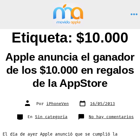
Saltar
al
M
contenido
Etiqueta:
$10.000
Apple anuncia el ganador
de los $10.000 en regalos
de la AppStore
Fecha
Autor
Por
iPhoneVen
16/05/2013
de
de
publicación
la
entrada
Categorías
en
En
Sin categoría
No hay comentarios
Ap
an
el
ga
El día de ayer Apple anunció que se cumplió la
de
lo