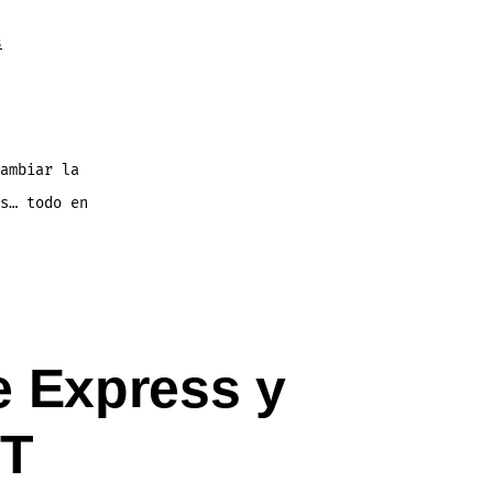
s
ambiar la
s… todo en
 Express y
PT