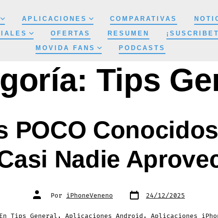
APLICACIONES
COMPARATIVAS
NOTI
IALES
OFERTAS
RESUMEN
¡SUSCRIBE
MOVIDA FANS
PODCASTS
goría:
Tips Ge
ios POCO Conocido
asi Nadie Aprovec
Fecha
Autor
Por
iPhoneVeneno
24/12/2025
de
de
publicación
la
entrada
gorías
En
Tips General
,
Aplicaciones Android
,
Aplicaciones iPho