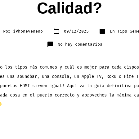
Calidad?
Fecha
Categorías
or
Por
iPhoneVeneno
09/12/2025
En
Tips Gen
de
publicación
rada
en
No hay comentarios
¿Cuál
Puerto
HDMI
Debes
Usar
Con
co los tipos más comunes y cuál es mejor para cada dispo
Cuál
Dispositivo
es una soundbar, una consola, un Apple TV, Roku o Fire T
Para
Aprovechar
La
puertos HDMI sirven igual! Aquí va la guía definitiva pa
Maxima
Calidad?
ada cosa en el puerto correcto y aproveches la máxima ca