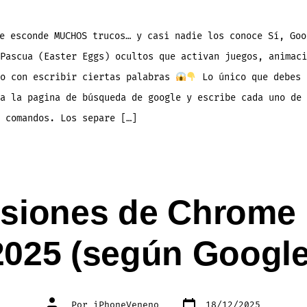
Escondidos
en
la
Pagina
de
 esconde MUCHOS trucos… y casi nadie los conoce Sí, Goo
Búsqueda
de
 Pascua (Easter Eggs) ocultos que activan juegos, animac
Google
(Easter
Eggs)
lo con escribir ciertas palabras
Lo único que debes 
a la pagina de búsqueda de google y escribe cada uno de 
 comandos. Los separe […]
siones de Chrome 
2025 (según Google
Fecha
Autor
Por
iPhoneVeneno
18/12/2025