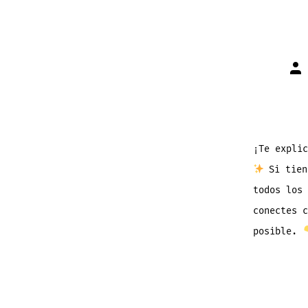
Aut
de
la
ent
¡Te expli
Si tien
todos los 
conectes c
posible.