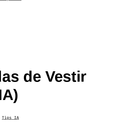
as de Vestir
IA)
,
Tips IA