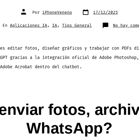
Fecha
Autor
Por
iPhoneVeneno
17/12/2025
de
de
publicación
la
entrada
egorías
En
Aplicaciones IA
,
IA
,
Tips General
No hay com
es editar fotos, diseñar gráficos y trabajar con PDFs di
GPT gracias a la integración oficial de Adobe Photoshop,
 Adobe Acrobat dentro del chatbot.
nviar fotos, archiv
WhatsApp?