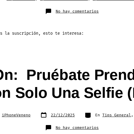
en
No hay comentarios
15
Beneficios
POCO
Conocidos
de
AMAZON
s la suscripción, esto te interesa:
PRIME
que
Casi
Nadie
Aprovecha
(Parte
1)
-On: Pruébate Prend
n Solo Una Selfie (
Fecha
Categorías
r
iPhoneVeneno
22/12/2025
En
Tips General
de
publicación
en
No hay comentarios
Virtual