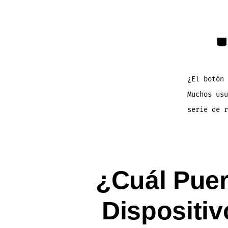
Cat
¿El botón
Muchos usu
serie de r
¿Cuál Pue
Dispositi