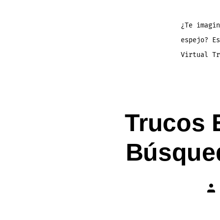
¿Te imagin
espejo? E
Virtual Tr
Trucos 
Búsqued
Aut
de
la
ent