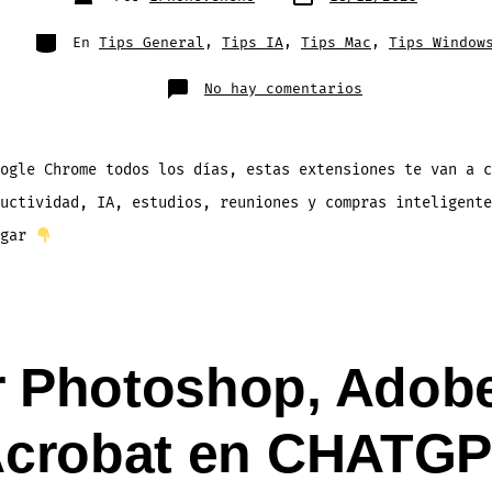
de
de
publicación
la
entrada
Categorías
En
Tips General
,
Tips IA
,
Tips Mac
,
Tips Window
en
No hay comentarios
Las
10
Extensiones
de
Chrome
Favoritas
ogle Chrome todos los días, estas extensiones te van a c
del
2025
uctividad, IA, estudios, reuniones y compras inteligente
(según
Google)
ugar
 Photoshop, Adobe
crobat en CHATG