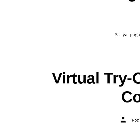
Si ya paga
Virtual Try
Co
Autor
Po
de
la
entrada