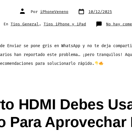
Fecha
Autor
Por
iPhoneVeneno
10/12/2025
de
de
publicación
la
entrada
egorías
En
Tips General
,
Tips iPhone y iPad
No hay come
 de Enviar se pone gris en WhatsApp y no te deja compart
arios han reportado este problema… ¡pero tranquilos! Aqu
ecomendaciones para solucionarlo rápido.
rto HDMI Debes Usa
vo Para Aprovechar