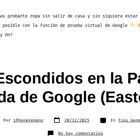
Try-
On:
Pruébate
Prendas
de
as probarte ropa sin salir de casa y sin siquiera estar 
Vestir
Con
s posible con la función de prueba virtual de Google
Solo
Una
Selfie
y On?
(IA)
Escondidos en la P
a de Google (East
Fecha
Categorías
or
Por
iPhoneVeneno
20/12/2025
En
Tips Gen
de
publicación
rada
en
No hay comentarios
Trucos