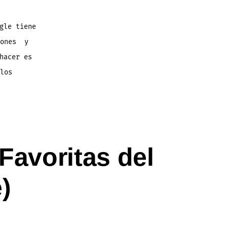
gle tiene
iones y
hacer es
los
Favoritas del
)