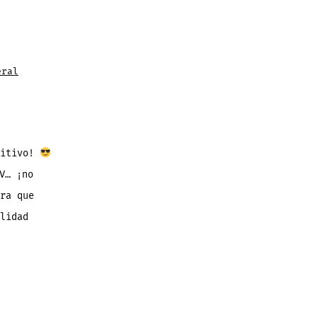
eral
sitivo!
V… ¡no
ra que
lidad