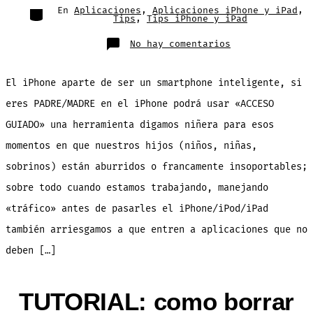
entrada
Categorías
En
Aplicaciones
,
Aplicaciones iPhone y iPad
,
Tips
,
Tips iPhone y iPad
en
No hay comentarios
Acceso
guiado:
función
útil
El iPhone aparte de ser un smartphone inteligente, si
en
el
iOS
eres PADRE/MADRE en el iPhone podrá usar «ACCESO
6
GUIADO» una herramienta digamos niñera para esos
momentos en que nuestros hijos (niños, niñas,
sobrinos) están aburridos o francamente insoportables;
sobre todo cuando estamos trabajando, manejando
«tráfico» antes de pasarles el iPhone/iPod/iPad
también arriesgamos a que entren a aplicaciones que no
deben […]
TUTORIAL: como borrar