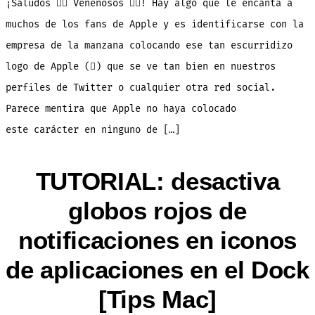
¡Saludos  Venenosos ! Hay algo que le encanta a
colocar
el
logo
muchos de los fans de Apple y es identificarse con la
Apple
()
empresa de la manzana colocando ese tan escurridizo
en
cualquier
parte
logo de Apple () que se ve tan bien en nuestros
del
iPhone
perfiles de Twitter o cualquier otra red social.
/
iPod
/
Parece mentira que Apple no haya colocado
iPad
/
este carácter en ninguno de […]
Mac
TUTORIAL: desactiva
globos rojos de
notificaciones en iconos
de aplicaciones en el Dock
[Tips Mac]