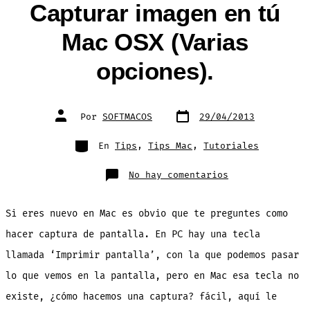
Capturar imagen en tú
Mac OSX (Varias
opciones).
Fecha
Autor
Por
SOFTMACOS
29/04/2013
de
de
publicación
la
entrada
Categorías
En
Tips
,
Tips Mac
,
Tutoriales
en
No hay comentarios
Capturar
imagen
en
tú
Si eres nuevo en Mac es obvio que te preguntes como
Mac
OSX
(Varias
hacer captura de pantalla. En PC hay una tecla
opciones).
llamada ‘Imprimir pantalla’, con la que podemos pasar
lo que vemos en la pantalla, pero en Mac esa tecla no
existe, ¿cómo hacemos una captura? fácil, aquí le