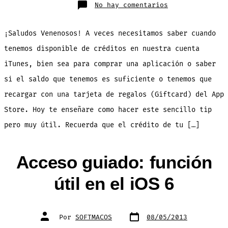
en
No hay comentarios
TUTORIAL:
como
verificar
el
¡Saludos Venenosos! A veces necesitamos saber cuando
crédito
disponible
de
tenemos disponible de créditos en nuestra cuenta
tu
cuenta
iTunes, bien sea para comprar una aplicación o saber
iTunes
/
App
si el saldo que tenemos es suficiente o tenemos que
Store
[Tips
recargar con una tarjeta de regalos (Giftcard) del App
iOS]
Store. Hoy te enseñare como hacer este sencillo tip
pero muy útil. Recuerda que el crédito de tu […]
Acceso guiado: función
útil en el iOS 6
Fecha
Autor
Por
SOFTMACOS
08/05/2013
de
de
publicación
la