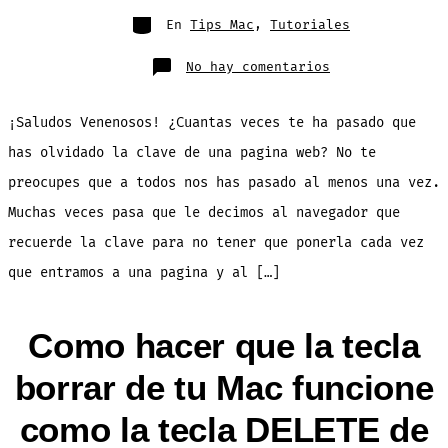
la
entrada
Categorías
En
Tips Mac
,
Tutoriales
en
No hay comentarios
TUTORIAL:
como
recuperar
las
¡Saludos Venenosos! ¿Cuantas veces te ha pasado que
claves
que
hayas
has olvidado la clave de una pagina web? No te
olvidado
de
preocupes que a todos nos has pasado al menos una vez.
cualquier
pagina
web
Muchas veces pasa que le decimos al navegador que
en
OS
recuerde la clave para no tener que ponerla cada vez
X
[Tips
Mac]
que entramos a una pagina y al […]
Como hacer que la tecla
borrar de tu Mac funcione
como la tecla DELETE de