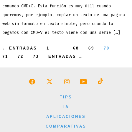
copias
(CMD+C)
comando CMD+C. Esta función es muy útil cuando
y
pegas
queremos, por ejemplo, copiar un texto de una pagina
(CMD+V)
[Tips
Mac]
web sin formato en texto simple, pero cuando la
pegamos con CMD+V el texto viene con una serie […]
Paginación
…
←
ENTRADAS
1
68
69
70
71
72
73
ENTRADAS
→
de
entradas
Abrir
Abrir
Abrir
Abrir
Abrir
Facebook
X
Instagram
YouTube
TikTok
TIPS
en
en
en
en
en
IA
una
una
una
una
una
APLICACIONES
nueva
nueva
nueva
nueva
nueva
COMPARATIVAS
pestaña
pestaña
pestaña
pestaña
pestaña