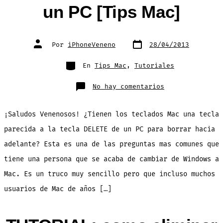
un PC [Tips Mac]
Fecha
Autor
Por
iPhoneVeneno
28/04/2013
de
de
publicación
la
entrada
Categorías
En
Tips Mac
,
Tutoriales
en
No hay comentarios
Como
hacer
que
la
¡Saludos Venenosos! ¿Tienen los teclados Mac una tecla
tecla
borrar
de
parecida a la tecla DELETE de un PC para borrar hacia
tu
Mac
adelante? Esta es una de las preguntas mas comunes que
funcione
como
la
tiene una persona que se acaba de cambiar de Windows a
tecla
DELETE
Mac. Es un truco muy sencillo pero que incluso muchos
de
un
PC
usuarios de Mac de años […]
[Tips
Mac]