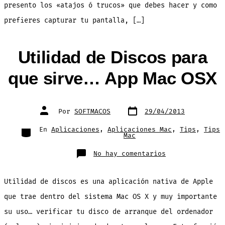
presento los «atajos ó trucos» que debes hacer y como
prefieres capturar tu pantalla, […]
Utilidad de Discos para
que sirve… App Mac OSX
Fecha
Autor
Por
SOFTMACOS
29/04/2013
de
de
publicación
la
entrada
Categorías
En
Aplicaciones
,
Aplicaciones Mac
,
Tips
,
Tips
Mac
en
No hay comentarios
Utilidad
de
Discos
para
Utilidad de discos es una aplicación nativa de Apple
que
sirve…
App
que trae dentro del sistema Mac OS X y muy importante
Mac
OSX
su uso… verificar tu disco de arranque del ordenador