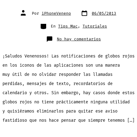
Fecha
Autor
Por
iPhoneVeneno
06/05/2013
de
de
publicación
la
entrada
Categorías
En
Tips Mac
,
Tutoriales
en
No hay comentarios
TUTORIAL:
desactiva
globos
rojos
¡Saludos Venenosos! Las notificaciones de globos rojos
de
notificaciones
en
en los iconos de las aplicaciones son una manera
iconos
de
muy útil de no olvidar responder las llamadas
aplicaciones
en
el
perdidas, mensajes de texto, recordatorios de
Dock
[Tips
calendario y otros. Sin embargo, hay casos donde estos
Mac]
globos rojos no tiene prácticamente ninguna utilidad
y quisiéramos eliminarlos para quitar ese aviso
fastidioso que nos hace pensar que siempre tenemos […]