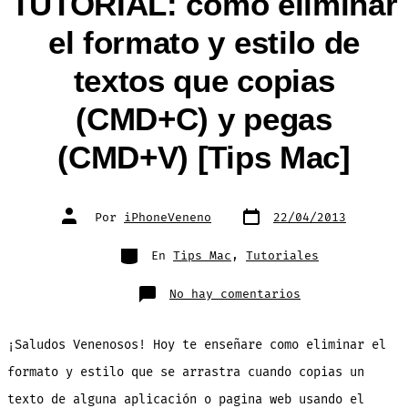
TUTORIAL: como eliminar
el formato y estilo de
textos que copias
(CMD+C) y pegas
(CMD+V) [Tips Mac]
Fecha
Autor
Por
iPhoneVeneno
22/04/2013
de
de
publicación
la
entrada
Categorías
En
Tips Mac
,
Tutoriales
en
No hay comentarios
TUTORIAL:
como
eliminar
el
¡Saludos Venenosos! Hoy te enseñare como eliminar el
formato
y
estilo
formato y estilo que se arrastra cuando copias un
de
textos
texto de alguna aplicación o pagina web usando el
que