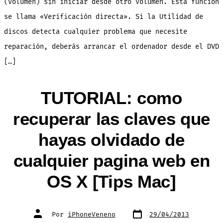
(volumen) sin iniciar desde otro volumen. Esta función
se llama «Verificación directa». Si la Utilidad de
discos detecta cualquier problema que necesite
reparación, deberás arrancar el ordenador desde el DVD
[…]
TUTORIAL: como
recuperar las claves que
hayas olvidado de
cualquier pagina web en
OS X [Tips Mac]
Fecha
Autor
Por
iPhoneVeneno
29/04/2013
de
de
publicación