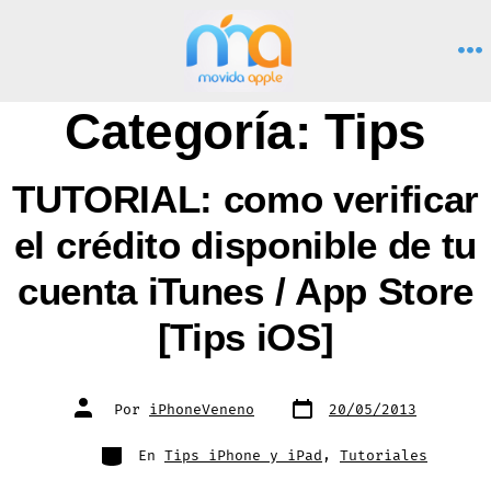
Saltar
al
M
contenido
Categoría:
Tips
TUTORIAL: como verificar
el crédito disponible de tu
cuenta iTunes / App Store
[Tips iOS]
Fecha
Autor
Por
iPhoneVeneno
20/05/2013
de
de
publicación
la
entrada
Categorías
En
Tips iPhone y iPad
,
Tutoriales