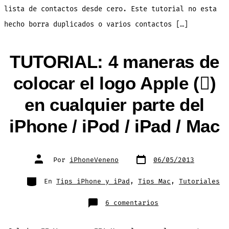
ve
[T
lista de contactos desde cero. Este tutorial no esta
Ma
hecho borra duplicados o varios contactos […]
TUTORIAL: 4 maneras de
colocar el logo Apple ()
en cualquier parte del
iPhone / iPod / iPad / Mac
Fecha
Autor
Por
iPhoneVeneno
06/05/2013
de
de
publicación
la
entrada
Categorías
En
Tips iPhone y iPad
,
Tips Mac
,
Tutoriales
en
6 comentarios
TUTORIAL:
4
maneras
de