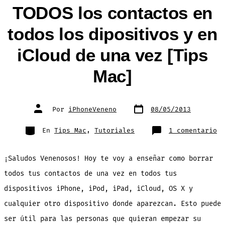
TODOS los contactos en
todos los dipositivos y en
iCloud de una vez [Tips
Mac]
Fecha
Autor
Por
iPhoneVeneno
08/05/2013
de
de
publicación
la
entrada
Categorías
en
En
Tips Mac
,
Tutoriales
1 comentario
TU
co
bo
TO
¡Saludos Venenosos! Hoy te voy a enseñar como borrar
lo
co
en
todos tus contactos de una vez en todos tus
to
lo
dispositivos iPhone, iPod, iPad, iCloud, OS X y
di
y
en
cualquier otro dispositivo donde aparezcan. Esto puede
iC
de
ser útil para las personas que quieran empezar su
un