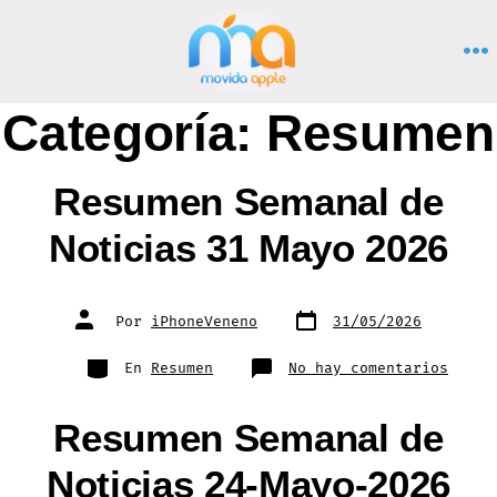
Saltar
al
M
contenido
Categoría:
Resumen
Resumen Semanal de
Noticias 31 Mayo 2026
Fecha
Autor
Por
iPhoneVeneno
31/05/2026
de
de
publicación
la
entrada
Categorías
en
En
Resumen
No hay comentarios
Resum
Seman
de
Notic
Resumen Semanal de
31
Mayo
2026
Noticias 24-Mayo-2026