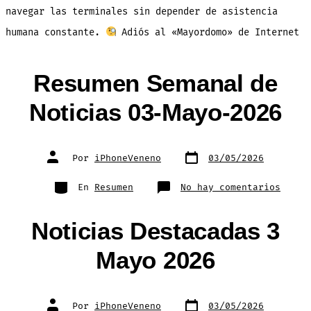
navegar las terminales sin depender de asistencia
humana constante.
Adiós al «Mayordomo» de Internet
Resumen Semanal de
Noticias 03-Mayo-2026
Fecha
Autor
Por
iPhoneVeneno
03/05/2026
de
de
publicación
la
entrada
Categorías
en
En
Resumen
No hay comentarios
Resum
Seman
de
Notic
Noticias Destacadas 3
03-
Mayo-
2026
Mayo 2026
Fecha
Autor
Por
iPhoneVeneno
03/05/2026
de
de