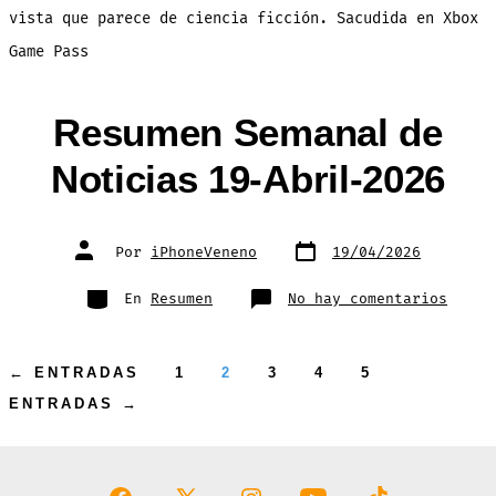
vista que parece de ciencia ficción. Sacudida en Xbox
Game Pass
Resumen Semanal de
Noticias 19-Abril-2026
Fecha
Autor
Por
iPhoneVeneno
19/04/2026
de
de
publicación
la
entrada
Categorías
en
En
Resumen
No hay comentarios
Resum
Seman
de
Notic
19-
Paginación
←
ENTRADAS
1
2
3
4
5
Abril
2026
ENTRADAS
→
de
entradas