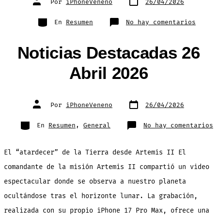
Por
iPhoneVeneno
26/04/2026
de
de
publicación
la
entrada
Categorías
en
En
Resumen
No hay comentarios
Resum
Seman
de
Notic
Noticias Destacadas 26
26-
Abril
2026
Abril 2026
Fecha
Autor
Por
iPhoneVeneno
26/04/2026
de
de
publicación
la
entrada
Categorías
e
En
Resumen
,
General
No hay comentarios
N
D
2
A
El “atardecer” de la Tierra desde Artemis II El
2
comandante de la misión Artemis II compartió un video
espectacular donde se observa a nuestro planeta
ocultándose tras el horizonte lunar. La grabación,
realizada con su propio iPhone 17 Pro Max, ofrece una