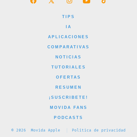
Abrir
Abrir
Abrir
Abrir
Abrir
Facebook
X
Instagram
YouTube
TikTok
TIPS
en
en
en
en
en
IA
una
una
una
una
una
APLICACIONES
nueva
nueva
nueva
nueva
nueva
COMPARATIVAS
pestaña
pestaña
pestaña
pestaña
pestaña
NOTICIAS
TUTORIALES
OFERTAS
RESUMEN
¡SUSCRIBETE!
MOVIDA FANS
PODCASTS
© 2026
Movida Apple
Política de privacidad