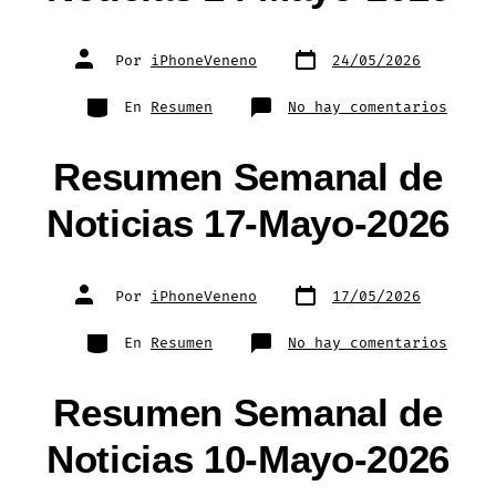
Fecha
Autor
Por
iPhoneVeneno
24/05/2026
de
de
publicación
la
entrada
Categorías
en
En
Resumen
No hay comentarios
Resum
Seman
de
Notic
Resumen Semanal de
24-
Mayo-
2026
Noticias 17-Mayo-2026
Fecha
Autor
Por
iPhoneVeneno
17/05/2026
de
de
publicación
la
entrada
Categorías
en
En
Resumen
No hay comentarios
Resum
Seman
de
Notic
Resumen Semanal de
17-
Mayo-
2026
Noticias 10-Mayo-2026