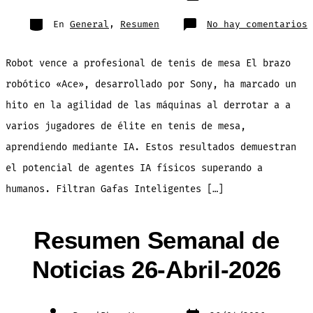
publicación
la
entrada
Categorías
e
En
General
,
Resumen
No hay comentarios
N
D
3
M
Robot vence a profesional de tenis de mesa El brazo
2
robótico «Ace», desarrollado por Sony, ha marcado un
hito en la agilidad de las máquinas al derrotar a a
varios jugadores de élite en tenis de mesa,
aprendiendo mediante IA. Estos resultados demuestran
el potencial de agentes IA físicos superando a
humanos. Filtran Gafas Inteligentes […]
Resumen Semanal de
Noticias 26-Abril-2026
Fecha
Autor