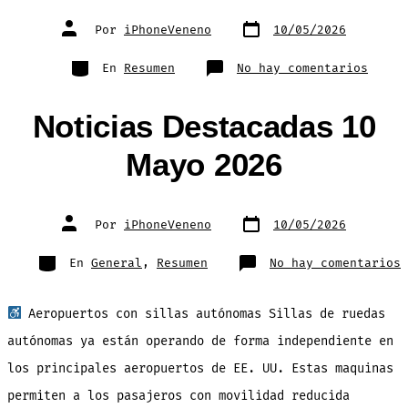
Fecha
Autor
Por
iPhoneVeneno
10/05/2026
de
de
publicación
la
entrada
Categorías
en
En
Resumen
No hay comentarios
Resum
Seman
de
Notic
Noticias Destacadas 10
10-
Mayo-
2026
Mayo 2026
Fecha
Autor
Por
iPhoneVeneno
10/05/2026
de
de
publicación
la
entrada
Categorías
e
En
General
,
Resumen
No hay comentarios
N
D
1
M
Aeropuertos con sillas autónomas Sillas de ruedas
2
autónomas ya están operando de forma independiente en
los principales aeropuertos de EE. UU. Estas maquinas
permiten a los pasajeros con movilidad reducida