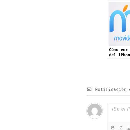
Cómo ver 
del iPhon
de septie
“Awe Drop
Notificación 