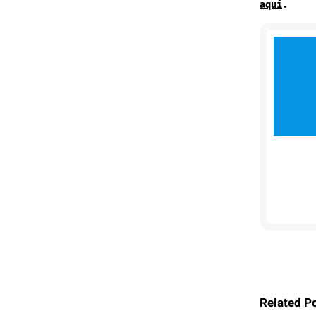
aquí
.
Related P