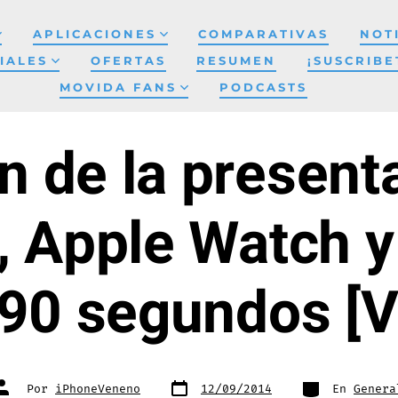
APLICACIONES
COMPARATIVAS
NOT
IALES
OFERTAS
RESUMEN
¡SUSCRIBE
MOVIDA FANS
PODCASTS
 de la presenta
, Apple Watch y
 90 segundos [V
Fecha
Categorías
Autor
Por
iPhoneVeneno
12/09/2014
En
Genera
de
de