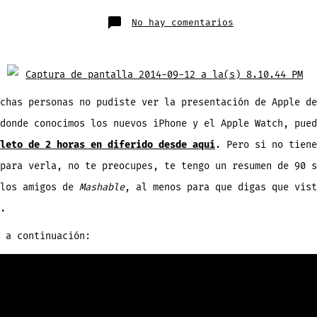
publicación
la
entrada
en
No hay comentarios
Resumen
de
la
presentación
del
iPhone
6,
Apple
Watch
chas personas no pudiste ver la presentación de Apple de
y

 donde conocimos los nuevos iPhone y el Apple Watch, pue
Pay
en
solo
leto de 2 horas en diferido desde aquí
. Pero si no tiene
90
segundos
para verla, no te preocupes, te tengo un resumen de 90 s
[Vídeo]
 los amigos de
Mashable
, al menos para que digas que vist
.
 a continuación: