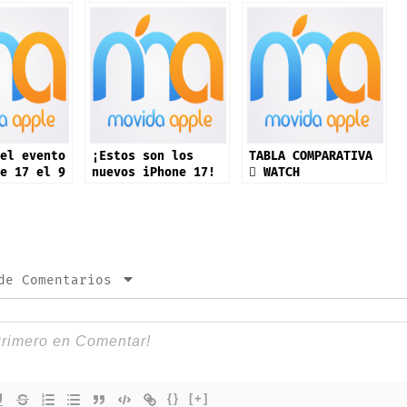
el evento
¡Estos son los
TABLA COMPARATIVA
e 17 el 9
nuevos iPhone 17!
 WATCH
mbre:
ping”
de Comentarios
{}
[+]