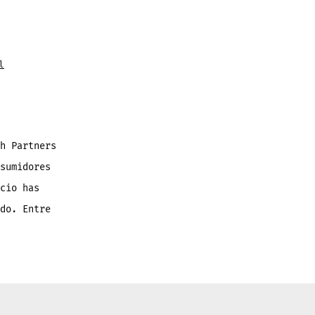
l
h Partners
sumidores
cio has
do. Entre