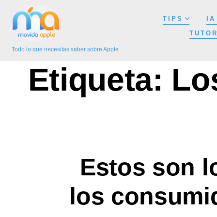
Saltar
TIPS
IA
al
TUTOR
contenido
Todo lo que necesitas saber sobre Apple
Etiqueta:
Lo
Estos son l
los consumid