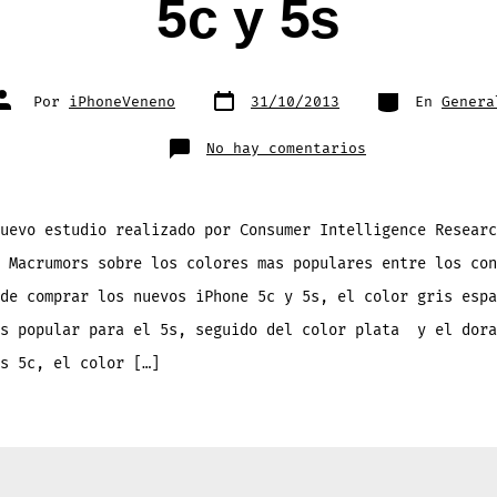
5c y 5s
Fecha
Categorías
Autor
Por
iPhoneVeneno
31/10/2013
En
Genera
de
de
publicación
la
entrada
en
No hay comentarios
Estos
son
los
colores
mas
populares
uevo estudio realizado por Consumer Intelligence Researc
entre
los
 Macrumors sobre los colores mas populares entre los con
consumidores
para
la
de comprar los nuevos iPhone 5c y 5s, el color gris espa
compra
del
as popular para el 5s, seguido del color plata y el dora
iPhone
5c
y
s 5c, el color […]
5s