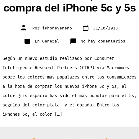
compra del iPhone 5c y 5s
Fecha
Autor
Por
iPhoneVeneno
31/10/2013
de
de
publicación
la
entrada
Categorías
en
En
General
No hay comentarios
Estos
son
los
color
Según un nuevo estudio realizado por Consumer
mas
popul
entre
Intelligence Research Partners (CIRP) via Macrumors
los
consu
sobre los colores mas populares entre los consumidores
para
la
compr
a la hora de comprar los nuevos iPhone 5c y 5s, el
del
iPhon
color gris espacio has sido el mas popular para el 5s,
5c
y
5s
seguido del color plata y el dorado. Entre los
iPhones 5c, el color […]