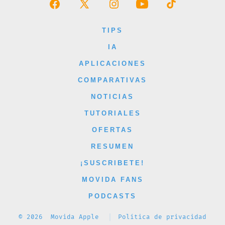
Abrir
Abrir
Abrir
Abrir
Abrir
Facebook
X
Instagram
YouTube
TikTok
TIPS
en
en
en
en
en
IA
una
una
una
una
una
APLICACIONES
nueva
nueva
nueva
nueva
nueva
COMPARATIVAS
pestaña
pestaña
pestaña
pestaña
pestaña
NOTICIAS
TUTORIALES
OFERTAS
RESUMEN
¡SUSCRIBETE!
MOVIDA FANS
PODCASTS
© 2026
Movida Apple
Política de privacidad